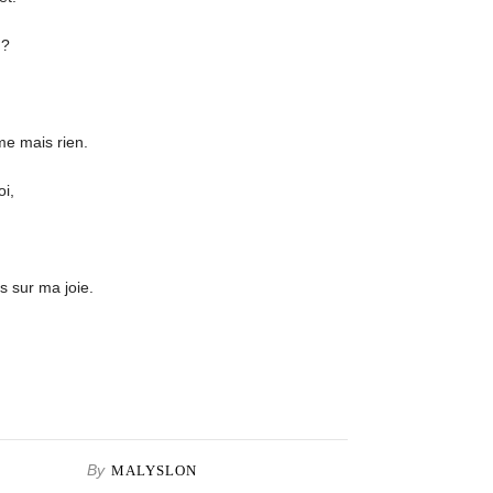
 ?
me mais rien.
oi,
s sur ma joie.
By
MALYSLON