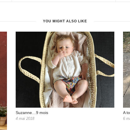
YOU MIGHT ALSO LIKE
Suzanne…9 mois
A t
4 mai 2018
6 m