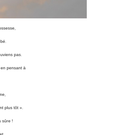
rossesse,
ébé.
ouviens pas.
s en pensant à
me,
t plus tôt ».
 sûre !
et.