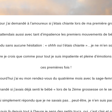
jour j’ai demandé à l’amoureux si j’étais chiante lors de ma première g
j’attendais aussi avec tant d’impatience les premiers mouvements de b
ndu sans aucune hésitation : « ohhh oui t’étais chiante »…je ne m’en s
ire je crois que comme pour tout je suis impatiente et pleine d’émotion
ces premières fois !
jourd’hui j’ai eu mon rendez-vous du quatrième mois avec la sage-fem
andé si j’avais déjà senti le bébé « lors de la 2ème grossesse on le sen
 ai simplement répondu que je ne savais pas…peut-être, je n’en suis pas
 puis là depuis tout à l’heure je sens des petits trucs, oui, c’est clair et n