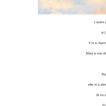
L’autre 
si 
Il m’a répo
Mais à vrai d
Au
elle m’a dem
Je lui
Et