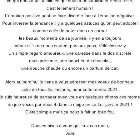
ce qui nous a fait faiblir, ce qui nous a déstabilisé et rendu triste,
c’est tellement humain !
L’émotion positive peut se faire discrète face à l’émotion négative.
Pour inverser la tendance il y a quelques astuces qu’on peut adopter
comme celle de noter dans un carnet
les beaux moments de sa journée, il y en a toujours
même si ils ne nous sautent pas aux yeux, réfléchissez-y.
Un simple regard amoureux, une caresse dans le dos discrète
mais présente, une bouchée de chocolat,
une douche chaude ou encore un parfum délicat.
Alors aujourd’hui je tiens à vous adresser mes voeux de bonheur,
celui de tous les instants, pour cette année 2021.
 je suis heureuse de partager avec vous en quelques photos ces mome
de joie vécus par nous 4 dans la neige en ce 1er janvier 2021 !
C’était simple mais ça nous a fait un bien fou.
Douces bises à vous qui lirez ces mots,
Julie