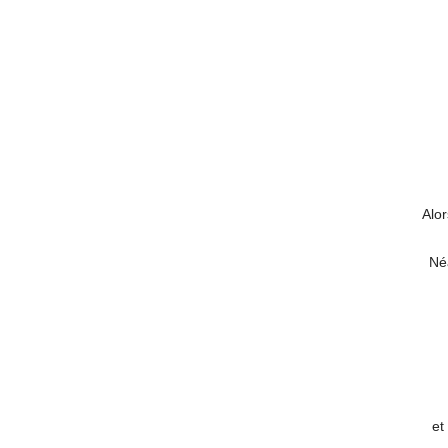
Alor
Néa
et