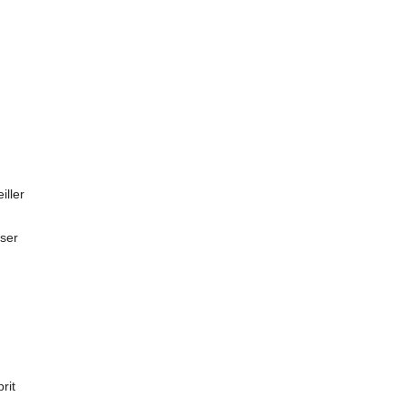
iller
iser
rit