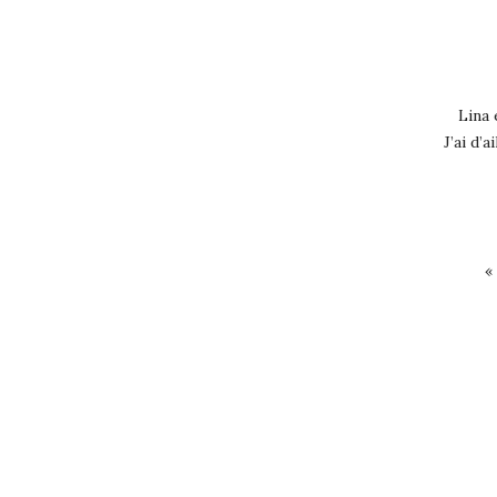
Lina 
J’ai d’a
«