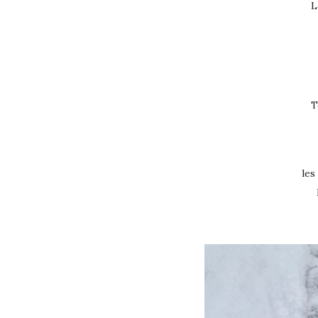
L
T
les