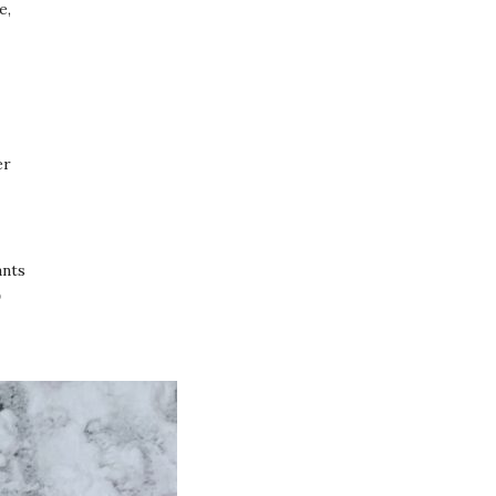
e,
er
ants
