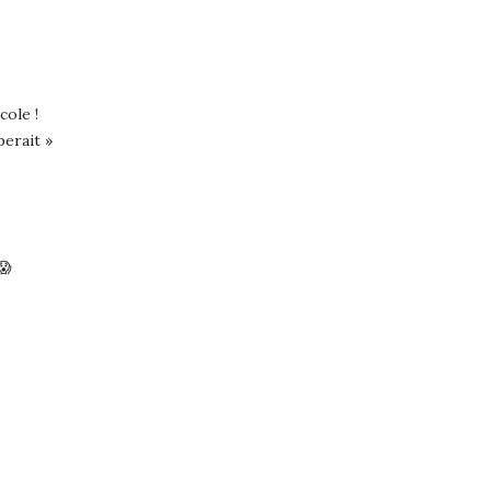
cole !
mberait »
😱