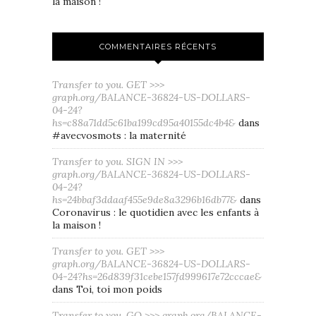
la maison !
COMMENTAIRES RÉCENTS
Transfer to you. GET >>>
graph.org/BALANCE-36824-US-DOLLARS-
04-24?
hs=c88a71dd5c61ba199cd95a40155dc4b4&
dans
#avecvosmots : la maternité
Transfer to you. SIGN IN >>>
graph.org/BALANCE-36824-US-DOLLARS-
04-24?
hs=24bbaf3ddaaf455e9de8a3296b16db77&
dans
Coronavirus : le quotidien avec les enfants à
la maison !
Transfer to you. GET >>>
graph.org/BALANCE-36824-US-DOLLARS-
04-24?hs=26d839f31cebe157fd999617e72cccae&
dans
Toi, toi mon poids
Transfer to you. GO >>> graph.org/BALANCE-