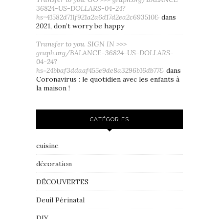
36824-US-DOLLARS-04-24?
hs=41582d711f921a2a6d17d2ea2c693510&
dans
2021, don’t worry be happy
Transfer to you. SIGN IN >>>
graph.org/BALANCE-36824-US-DOLLARS-
04-24?
hs=24bbaf3ddaaf455e9de8a3296b16db77&
dans
Coronavirus : le quotidien avec les enfants à
la maison !
CATÉGORIES
cuisine
décoration
DÉCOUVERTES
Deuil Périnatal
DIY